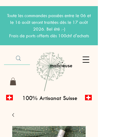
Toute les commandes passées entre le 06 et
le 16 août seront traitées dès le 17 août
2026. Bel été :-)
Frais de ports offerts dès 100chf d'achats
100% Artisanat Suisse