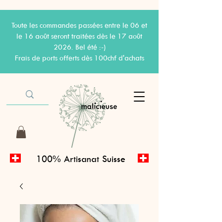
Toute les commandes passées entre le 06 et
le 16 août seront traitées dès le 17 août
2026. Bel été :-)
Frais de ports offerts dès 100chf d'achats
100% Artisanat Suisse