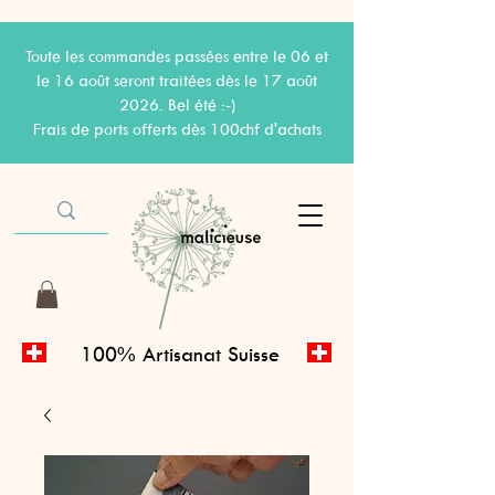
Toute les commandes passées entre le 06 et
le 16 août seront traitées dès le 17 août
2026. Bel été :-)
Frais de ports offerts dès 100chf d'achats
100% Artisanat Suisse