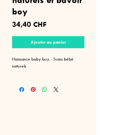
boy
Prix
34,40 CHF
Ajouter au panier
Naissance baby boy - Soins bébé
naturels
Un hydrolat de camomille romaine bio
(Origine : Suisse) pour apaiser bébé si
besoin et réduire les coliques.
Un macérât de calendula bio (Origine :
Suisse) pour masser bébé ou lui
appliquer sur sa douce peau
(propriétés du calendula ; apaisante,
calmante, anti-inflammatoire et aide à