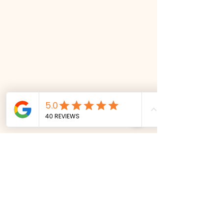
lèvres et permet une application sans
effort. Sa pigmentation subtile réhausse
instantanément la couleur des lèvres.
Tandis que sa formule enrichie d’extrait
de grenade bio et de beurre de karité
bio permet d’hydrater, d’apaiser et de
réparer les lèvres. La grenade est
également reconnue pour ses vertus
antioxydante et anti-âge.
Produit certifié Bio, 100 % d’origine
naturelle et Vegan.
*Le Rouge à lèvres ROUGE (420) est la
seule formule qui n'est pas 100%
naturelle mais qui contient un pigment
synthétique (ZAO est une marque
végane et ne souhaite pas utiliser les
cochenilles pour réaliser un rouge