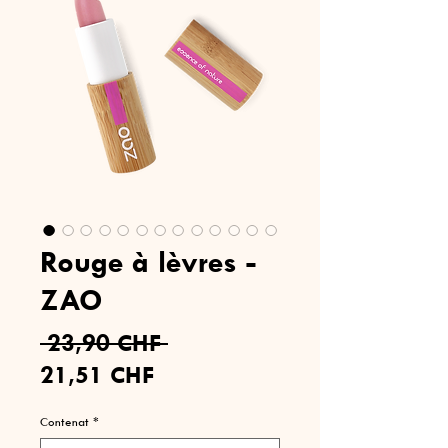
Rouge à lèvres -
ZAO
Prix
 23,90 CHF 
Prix
original
21,51 CHF
promotionnel
Contenat
*