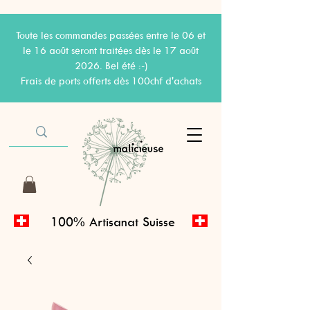
Toute les commandes passées entre le 06 et
le 16 août seront traitées dès le 17 août
2026. Bel été :-)
Frais de ports offerts dès 100chf d'achats
100% Artisanat Suisse