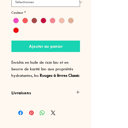
Couleur
*
Ajouter au panier
Enrichis en huile de ricin bio et en
beurre de karité bio aux propriétés
hydratantes, les
Rouges à lèvres Classic
Zao
glissent sur les lèvres et les laissent
intensément douces. Difficile de résister
Livraisons
à leur texture onctueuse, leur tenue
longue durée et leurs couleurs ultra-
Frais de port offerts dès
100 CHF
pigmentées.
d'achats
La texture riche du
Rouge à lèvres
Cocoon (414, 415, 416)
adoucit les