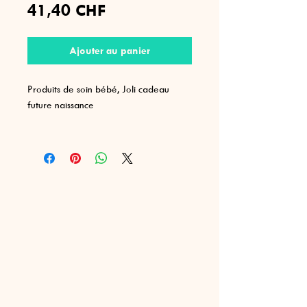
Prix
41,40 CHF
Ajouter au panier
Produits de soin bébé, Joli cadeau
future naissance
Une huile de massage pour le ventre
de maman (avant/ après
accouchement)
Un hydrolat de camomille romaine bio
pour apaiser bébé si besoin et réduire
les coliques
Un macérât de calendula bio pour
masser bébé ou lui appliquer sur sa
douce peau (propriétés du calendula ;
apaisante, calmante, anti-inflammatoire
et aide à maintenir l'hydratation)