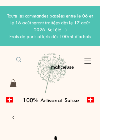
Toute les commandes passées entre le 06 et
le 16 août seront traitées dès le 17 août
2026. Bel été :-)
Frais de ports offerts dès 100chf d'achats
100% Artisanat Suisse