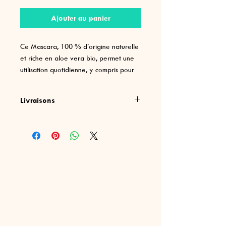
Ajouter au panier
Ce Mascara, 100 % d’origine naturelle
et riche en aloe vera bio, permet une
utilisation quotidienne, y compris pour
celles dont les yeux sont sensibles.
Livraisons
Produit certifié Bio, 100 % d’origine
naturelle et Vegan.
Frais de port offerts dès
100 CHF
d'achats
Couleur disponible ; noir
Flacon en bambou rechargeable