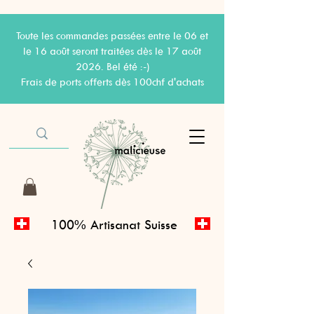
Toute les commandes passées entre le 06 et
le 16 août seront traitées dès le 17 août
2026. Bel été :-)
Frais de ports offerts dès 100chf d'achats
100% Artisanat Suisse