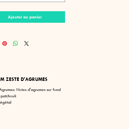
s naturelles et végétales dans cette
Ajouter au panier
este d'agrumes, une touche fraîche
ge orange citronné, laissant palpiter
parfum de patchouli sur fond vanillé.
M ZESTE D'AGRUMES
'Agrumes: Notes d'agrumes sur fond
- patchouli
égétal