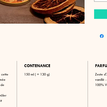
première
gamme.
Bougie Z
de mélan
un doux 
CONTENANCE
PARFU
 cette
150 ml ( = 130 g)
Zeste d
gnée
vanillé 
 de
100% V
rûler
it