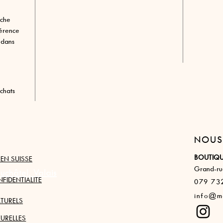
èche
férence
 dans
chats
NOUS
BOUTIQ
 EN SUISSE
Grand-rue
châtel, Valais
FIDENTIALITE
079 73
info@ma
TURELS
URELLES