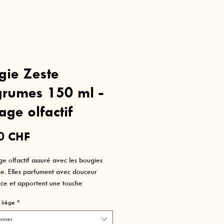
gie Zeste
grumes 150 ml -
ge olfactif
Prix
0 CHF
e olfactif assuré avec les bougies
se. Elles parfument avec douceur
èce et apportent une touche
ve chic.
 liège
*
gies composées à 100% de matières
onner