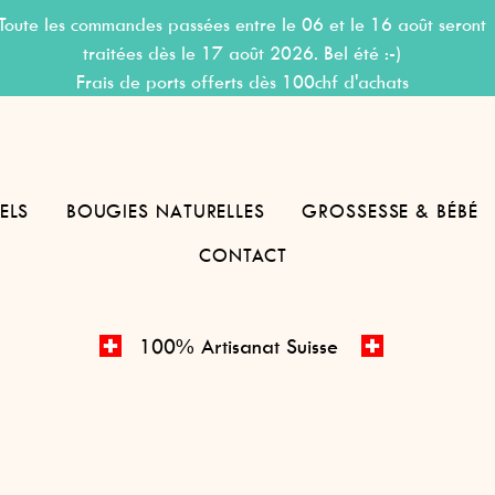
Toute les commandes passées entre le 06 et le 16 août seront
traitées dès le 17 août 2026. Bel été :-)
Frais de ports offerts dès 100chf d'achats
ELS
BOUGIES NATURELLES
GROSSESSE & BÉBÉ
CONTACT
100% Artisanat Suisse