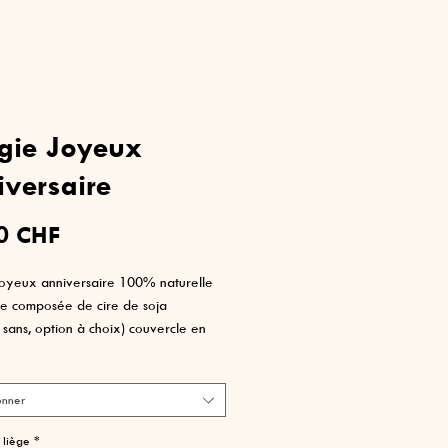
gie Joyeux
iversaire
Prix
0 CHF
oyeux anniversaire 100% naturelle
e composée de cire de soja
 sans, option à choix) couvercle en
urel
e ronde 40 mm de diamètre
 coeur papier et coton
onner
t en verre réutilisable
 liège
*
 parfums 100% naturels créés en