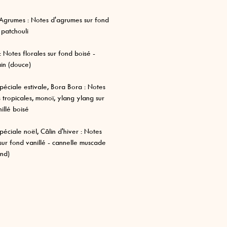
'Agrumes : Notes d'agrumes sur fond
- patchouli
 : Notes florales sur fond boisé -
ain (douce)
spéciale estivale, Bora Bora : Notes
s tropicales, monoï, ylang ylang sur
illé boisé
spéciale noël, Câlin d'hiver : Notes
sur fond vanillé - cannelle muscade
nd)