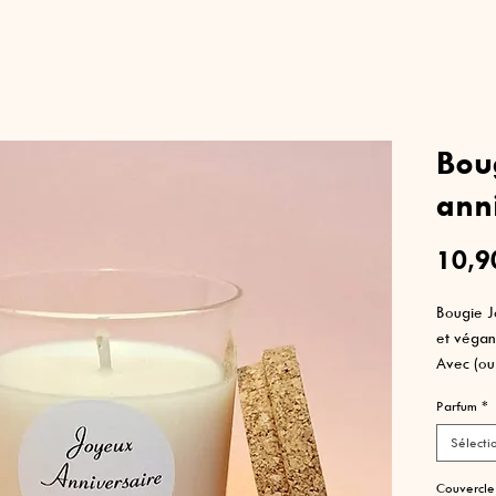
Bou
ann
10,9
Bougie J
et végan
Avec (ou
liège nat
Parfum
*
Etiquett
Mèche en
Sélecti
Contenan
Couvercle
Choix de