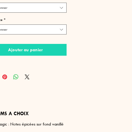
ar une équipe d'experts
onner
n artisanalement en Suisse
ce
*
nant peut être rechargé à
onner
r/boutique à Corcelles - Une recharge
der en ligne est disponible
Ajouter au panier
MS A CHOIX
gic : Notes épicées sur fond vanillé