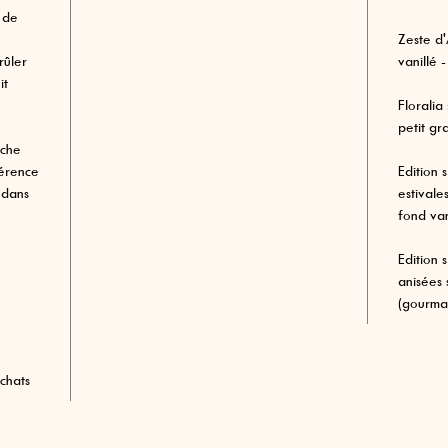
 de
Zeste d
rûler
vanillé 
it
Floralia
petit gr
èche
férence
Edition 
 dans
estivale
fond van
Edition 
anisées 
(gourma
chats