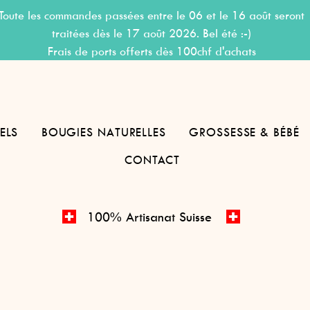
Toute les commandes passées entre le 06 et le 16 août seront
traitées dès le 17 août 2026. Bel été :-)
Frais de ports offerts dès 100chf d'achats
ELS
BOUGIES NATURELLES
GROSSESSE & BÉBÉ
CONTACT
100% Artisanat Suisse