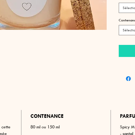
Suisse p
Sélecti
Fait mai
Contenan
Le conte
Sélecti
l'atelie
à comman
CONTENANCE
PARFU
 cette
80 ml ou 150 ml
Spicy Ma
gnée
- santal