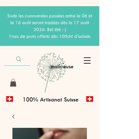
Toute les commandes passées entre le 06 et
le 16 août seront traitées dès le 17 août
2026. Bel été :-)
Frais de ports offerts dès 100chf d'achats
100% Artisanat Suisse