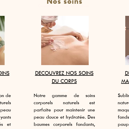
Nos soins
Cosmétiques Naturels Suisse
OINS
DECOUVREZ NOS SOINS
D
DU CORPS
MA
SUISSE
ion de
Notre gamme de soins
Sub
urels
corporels naturels est
natur
peau
parfaite pour maintenir une
maqu
yants
peau douce et hydratée. Des
fond
és et
baumes corporels fondants,
paup