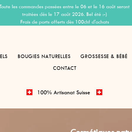
Toute les commandes passées entre le 06 et le 16 août seront
traitées dès le 17 août 2026. Bel été :-)
Frais de ports offerts dès 100chf d'achats
ELS
BOUGIES NATURELLES
GROSSESSE & BÉBÉ
CONTACT
100% Artisanat Suisse
Cosmétiques natur