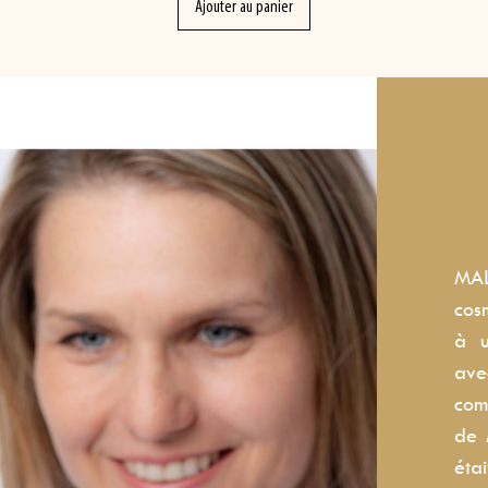
Ajouter au panier
MA
cos
à u
ave
com
de 
éta