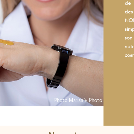
de 
des
NON
sim
son
not
cos
Photo Marisa V Photo