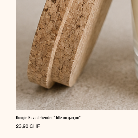
Bougie Reveal Gender " fille ou garçon"
Prix
23,90 CHF